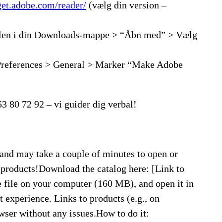
/get.adobe.com/reader/
(vælg din version –
 filen i din Downloads-mappe > “Åbn med” > Vælg
 Preferences > General > Marker “Make Adobe
3 80 72 92 – vi guider dig verbal!
and may take a couple of minutes to open or
products!Download the catalog here: [Link to
 file on your computer (160 MB), and open it in
 experience. Links to products (e.g., on
wser without any issues.How to do it: