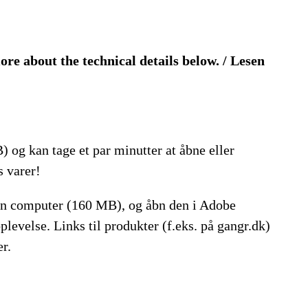
re about the technical details below. / Lesen
og kan tage et par minutter at åbne eller
s varer!
din computer (160 MB), og åbn den i Adobe
levelse. Links til produkter (f.eks. på gangr.dk)
r.