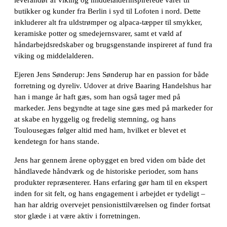
butikker og kunder fra Berlin i syd til Lofoten i nord. Dette
inkluderer alt fra uldstrømper og alpaca-tæpper til smykker,
keramiske potter og smedejernsvarer, samt et væld af
håndarbejdsredskaber og brugsgenstande inspireret af fund fra
viking og middelalderen.
Ejeren Jens Sønderup: Jens Sønderup har en passion for både
forretning og dyreliv. Udover at drive Baaring Handelshus har
han i mange år haft gæs, som han også tager med på
markeder. Jens begyndte at tage sine gæs med på markeder for
at skabe en hyggelig og fredelig stemning, og hans
Toulousegæs følger altid med ham, hvilket er blevet et
kendetegn for hans stande.
Jens har gennem årene opbygget en bred viden om både det
håndlavede håndværk og de historiske perioder, som hans
produkter repræsenterer. Hans erfaring gør ham til en ekspert
inden for sit felt, og hans engagement i arbejdet er tydeligt –
han har aldrig overvejet pensionisttilværelsen og finder fortsat
stor glæde i at være aktiv i forretningen.