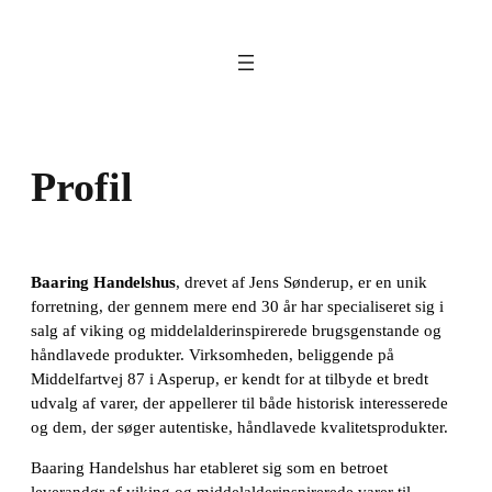
Spring
til
indhold
Profil
Baaring Handelshus
, drevet af Jens Sønderup, er en unik
forretning, der gennem mere end 30 år har specialiseret sig i
salg af viking og middelalderinspirerede brugsgenstande og
håndlavede produkter. Virksomheden, beliggende på
Middelfartvej 87 i Asperup, er kendt for at tilbyde et bredt
udvalg af varer, der appellerer til både historisk interesserede
og dem, der søger autentiske, håndlavede kvalitetsprodukter.
Baaring Handelshus har etableret sig som en betroet
leverandør af viking og middelalderinspirerede varer til